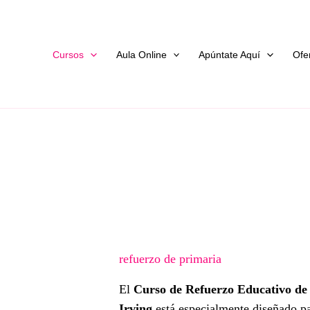
Cursos
Aula Online
Apúntate Aquí
Ofe
Supporting Subheading
refuerzo de primaria
El
Curso de Refuerzo Educativo de
Irving
está especialmente diseñado pa