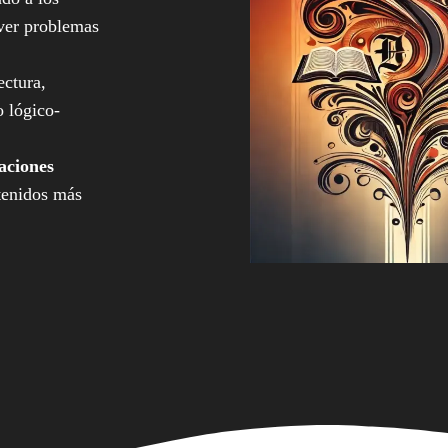
lver problemas
ectura,
o lógico-
aciones
ntenidos más