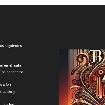
los siguientes
s en el aula
,
 los conceptos
 a los
tración y
ndo a los